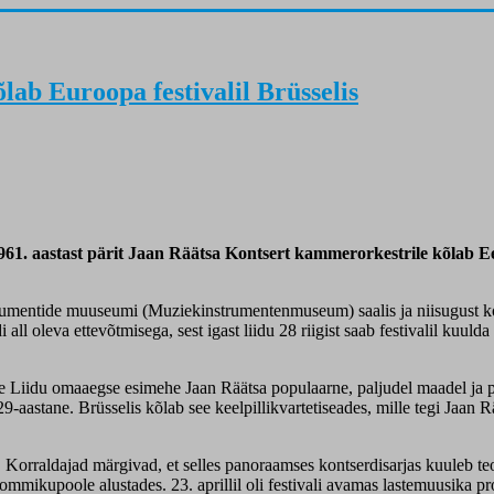
ab Euroopa festivalil Brüsselis
61. aastast pärit Jaan Räätsa Kontsert kammerorkestrile kõlab Ees
instrumentide muuseumi (Muziekinstrumentenmuseum) saalis ja niisugust
all oleva ettevõtmisega, sest igast liidu 28 riigist saab festivalil kuu
te Liidu omaaegse esimehe Jaan Räätsa populaarne, paljudel maadel ja p
 29-aastane. Brüsselis kõlab see keelpillikvartetiseades, mille tegi Jaa
orraldajad märgivad, et selles panoraamses kontserdisarjas kuuleb teose
ommikupoole alustades. 23. aprillil oli festivali avamas lastemuusika 