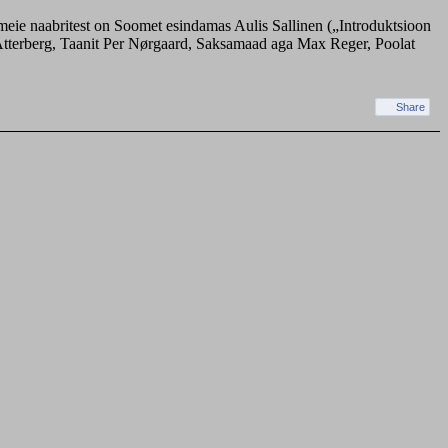
t meie naabritest on Soomet esindamas Aulis Sallinen („Introduktsioon
t Atterberg, Taanit Per Nørgaard, Saksamaad aga Max Reger, Poolat
Share