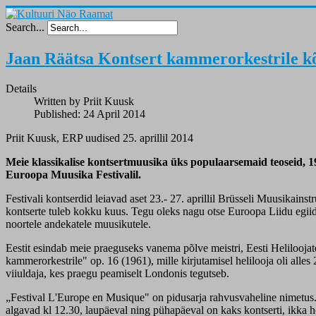
Search...
Jaan Räätsa Kontsert kammerorkestrile kõl
Details
Written by Priit Kuusk
Published: 24 April 2014
Priit Kuusk, ERP uudised 25. aprillil 2014
Meie klassikalise kontsertmuusika üks populaarsemaid teoseid, 19
Euroopa Muusika Festivalil.
Festivali kontserdid leiavad aset 23.- 27. aprillil Brüsseli Muusika
kontserte tuleb kokku kuus. Tegu oleks nagu otse Euroopa Liidu egiidi 
noortele andekatele muusikutele.
Eestit esindab meie praeguseks vanema põlve meistri, Eesti Helilooja
kammerorkestrile" op. 16 (1961), mille kirjutamisel helilooja oli alles
viiuldaja, kes praegu peamiselt Londonis tegutseb.
„Festival L'Europe en Musique" on pidusarja rahvusvaheline nimetus. K
algavad kl 12.30, laupäeval ning pühapäeval on kaks kontserti, ikka h