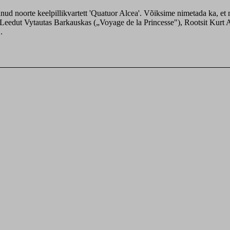
tanud noorte keelpillikvartett 'Quatuor Alcea'. Võiksime nimetada ka, e
5), Leedut Vytautas Barkauskas („Voyage de la Princesse"), Rootsit Kur
.