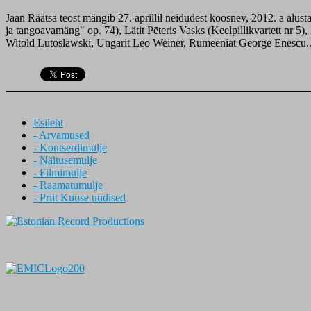
Jaan Räätsa teost mängib 27. aprillil neidudest koosnev, 2012. a alus
ja tangoavamäng" op. 74), Lätit Pēteris Vasks (Keelpillikvartett nr 
Witold Lutosławski, Ungarit Leo Weiner, Rumeeniat George Enescu..
Esileht
- Arvamused
- Kontserdimulje
- Näitusemulje
- Filmimulje
- Raamatumulje
- Priit Kuuse uudised