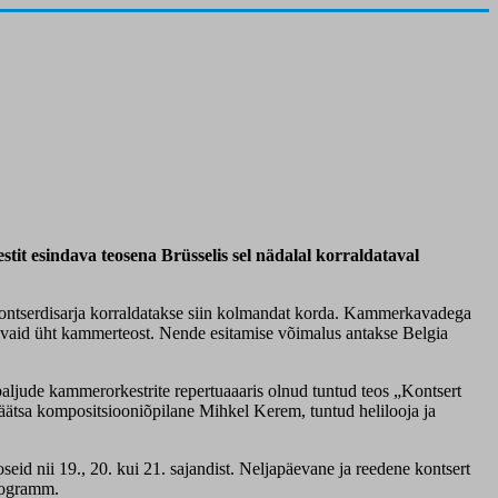
tit esindava teosena Brüsselis sel nädalal korraldataval
 kontserdisarja korraldatakse siin kolmandat korda. Kammerkavadega
lda vaid üht kammerteost. Nende esitamise võimalus antakse Belgia
aljude kammerorkestrite repertuaaaris olnud tuntud teos „Kontsert
n Räätsa kompositsiooniõpilane Mihkel Kerem, tuntud helilooja ja
id nii 19., 20. kui 21. sajandist. Neljapäevane ja reedene kontsert
programm.