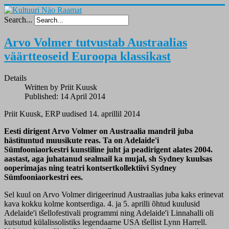
Search...
Arvo Volmer tutvustab Austraalias
väärtteoseid Euroopa klassikast
Details
Written by Priit Kuusk
Published: 14 April 2014
Priit Kuusk, ERP uudised 14. aprillil 2014
Eesti dirigent Arvo Volmer on Austraalia mandril juba
hästituntud muusikute reas. Ta on Adelaide'i
Sümfooniaorkestri kunstiline juht ja peadirigent alates 2004.
aastast, aga juhatanud sealmail ka mujal, sh Sydney kuulsas
ooperimajas ning teatri kontsertkollektiivi Sydney
Sümfooniaorkestri ees.
Sel kuul on Arvo Volmer dirigeerinud Austraalias juba kaks erinevat
kava kokku kolme kontserdiga. 4. ja 5. aprilli õhtud kuulusid
Adelaide'i tšellofestivali programmi ning Adelaide'i Linnahalli oli
kutsutud külalissolistiks legendaarne USA tšellist Lynn Harrell.