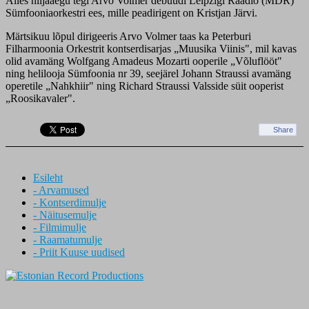
Alles hiljaaegu tegi Arvo Volmer debüüdi Leipzigi Raadio (MDR)
Sümfooniaorkestri ees, mille peadirigent on Kristjan Järvi.
Märtsikuu lõpul dirigeeris Arvo Volmer taas ka Peterburi
Filharmoonia Orkestrit kontserdisarjas „Muusika Viinis", mil kavas
olid avamäng Wolfgang Amadeus Mozarti ooperile „Võluflööt"
ning helilooja Sümfoonia nr 39, seejärel Johann Straussi avamäng
operetile „Nahkhiir" ning Richard Straussi Valsside süit ooperist
„Roosikavaler".
Share
Esileht
- Arvamused
- Kontserdimulje
- Näitusemulje
- Filmimulje
- Raamatumulje
- Priit Kuuse uudised