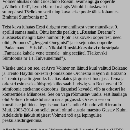
Volmer alustas õhtut Gioachino Rossini avamänguga ooperile
„Wilhelm Tell", Lynn Harrell mängis Witold Lutosławski
suurepärast Tšellokontserti ning kava teise poole täitis Johannes
Brahmsi Sümfoonia nr 2.
Teist kava juhatas Eesti dirigent romantilisest vene muusikast 9.
aprillil samas saalis. Õhtu kandis pealkirja „Russian Dreams":
alustuseks mängiti kaks numbrit Pjotr Tšaikovski ooperitest, need
olid „Polonees" „Jevgeni Oneginist" ja sissejuhatus ooperile
„Padaemand". Siis kõlas Nikolai Rimski-Korsakovi orkestripala
„Fantaasia kahele vene teemale" ning seejärel Tšaikovski
Sümfoonia nr 1 („Talveunelmad").
Värske uudis on see, et Arvo Volmer on läinud kuul valitud Bolzano
ja Trento Haydni orkestri (Fondazione Orchestra Haydn di Bolzano
e Trento) peadirigendiks Itaalias alates järgmisest hooajast. Tema ja
orkestri esimeseks ühisprojektiks saab Ludwig van Beethoveni IX
sümfoonia ettekanne oktoobris, järgmisel kevadel viib ta orkestri ka
kontsertidele Milanosse. See on väga rõõmustav uudis, sest Itaaliaga
olid Volmeri kontaktid siiani üsna põgusad. Orkestri ees on
kunstiliste juhtidena tegutsenud ka Claudio Abbado või Riccardo
Muti, 2003-2014 on sellel postil olnud austria maestro Gustav Kuhn.
Adelaide'is jätkub sügisest Volmeri töö aga lepingulise
peakülalisdirigendina.