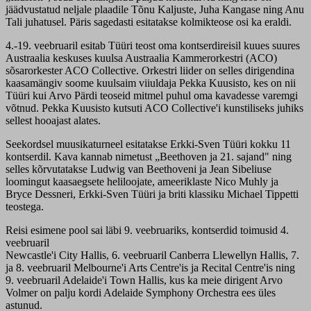
jäädvustatud neljale plaadile Tõnu Kaljuste, Juha Kangase ning Anu
Tali juhatusel. Päris sagedasti esitatakse kolmikteose osi ka eraldi.
4.-19. veebruaril esitab Tüüri teost oma kontserdireisil kuues suures
Austraalia keskuses kuulsa Austraalia Kammerorkestri (ACO)
sõsarorkester ACO Collective. Orkestri liider on selles dirigendina
kaasamängiv soome kuulsaim viiuldaja Pekka Kuusisto, kes on nii
Tüüri kui Arvo Pärdi teoseid mitmel puhul oma kavadesse varemgi
võtnud. Pekka Kuusisto kutsuti ACO Collective'i kunstiliseks juhiks
sellest hooajast alates.
Seekordsel muusikaturneel esitatakse Erkki-Sven Tüüri kokku 11
kontserdil. Kava kannab nimetust „Beethoven ja 21. sajand" ning
selles kõrvutatakse Ludwig van Beethoveni ja Jean Sibeliuse
loomingut kaasaegsete heliloojate, ameeriklaste Nico Muhly ja
Bryce Dessneri, Erkki-Sven Tüüri ja briti klassiku Michael Tippetti
teostega.
Reisi esimene pool sai läbi 9. veebruariks, kontserdid toimusid 4.
veebruaril
Newcastle'i City Hallis, 6. veebruaril Canberra Llewellyn Hallis, 7.
ja 8. veebruaril Melbourne'i Arts Centre'is ja Recital Centre'is ning
9. veebruaril Adelaide'i Town Hallis, kus ka meie dirigent Arvo
Volmer on palju kordi Adelaide Symphony Orchestra ees üles
astunud.