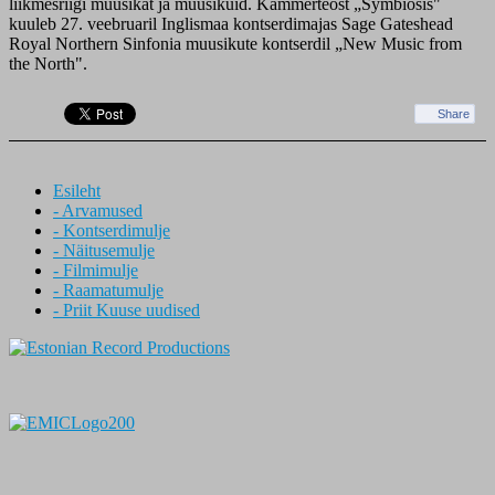
liikmesriigi muusikat ja muusikuid. Kammerteost „Symbiosis"
kuuleb 27. veebruaril Inglismaa kontserdimajas Sage Gateshead
Royal Northern Sinfonia muusikute kontserdil „New Music from
the North".
Share
Esileht
- Arvamused
- Kontserdimulje
- Näitusemulje
- Filmimulje
- Raamatumulje
- Priit Kuuse uudised