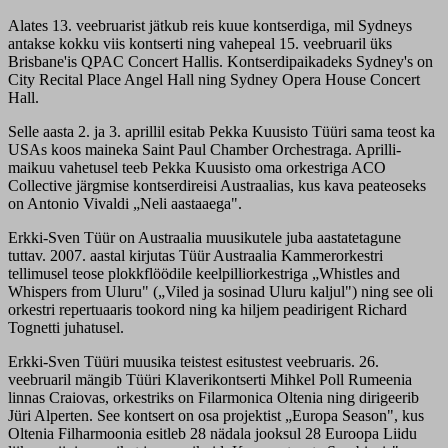
Alates 13. veebruarist jätkub reis kuue kontserdiga, mil Sydneys
antakse kokku viis kontserti ning vahepeal 15. veebruaril üks
Brisbane'is QPAC Concert Hallis. Kontserdipaikadeks Sydney's on
City Recital Place Angel Hall ning Sydney Opera House Concert
Hall.
Selle aasta 2. ja 3. aprillil esitab Pekka Kuusisto Tüüri sama teost ka
USAs koos maineka Saint Paul Chamber Orchestraga. Aprilli-
maikuu vahetusel teeb Pekka Kuusisto oma orkestriga ACO
Collective järgmise kontserdireisi Austraalias, kus kava peateoseks
on Antonio Vivaldi „Neli aastaaega".
Erkki-Sven Tüür on Austraalia muusikutele juba aastatetagune
tuttav. 2007. aastal kirjutas Tüür Austraalia Kammerorkestri
tellimusel teose plokkflöödile keelpilliorkestriga „Whistles and
Whispers from Uluru" („Viled ja sosinad Uluru kaljul") ning see oli
orkestri repertuaaris tookord ning ka hiljem peadirigent Richard
Tognetti juhatusel.
Erkki-Sven Tüüri muusika teistest esitustest veebruaris. 26.
veebruaril mängib Tüüri Klaverikontserti Mihkel Poll Rumeenia
linnas Craiovas, orkestriks on Filarmonica Oltenia ning dirigeerib
Jüri Alperten. See kontsert on osa projektist „Europa Season", kus
Oltenia Filharmoonia esitleb 28 nädala jooksul 28 Euroopa Liidu