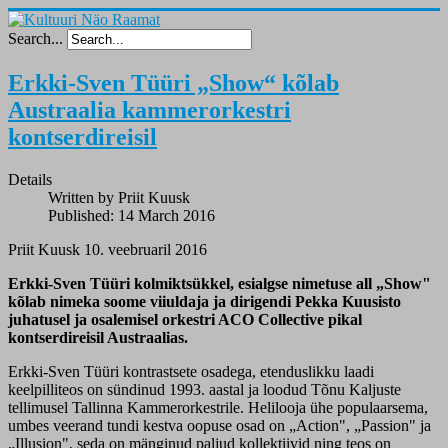
Search...
Erkki-Sven Tüüri „Show“ kõlab
Austraalia kammerorkestri
kontserdireisil
Details
Written by Priit Kuusk
Published: 14 March 2016
Priit Kuusk 10. veebruaril 2016
Erkki-Sven Tüüri kolmiktsükkel, esialgse nimetuse all „Show"
kõlab nimeka soome viiuldaja ja dirigendi Pekka Kuusisto
juhatusel ja osalemisel orkestri ACO Collective pikal
kontserdireisil Austraalias.
Erkki-Sven Tüüri kontrastsete osadega, etenduslikku laadi
keelpilliteos on sündinud 1993. aastal ja loodud Tõnu Kaljuste
tellimusel Tallinna Kammerorkestrile. Helilooja ühe populaarsema,
umbes veerand tundi kestva oopuse osad on „Action", „Passion" ja
„Illusion", seda on mänginud paljud kollektiivid ning teos on