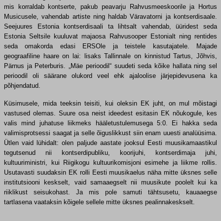
mis korraldab kontserte, pakub peavarju Rahvusmeeskoorile ja Hortus
Musicusele, vahendab artiste ning haldab Väravatorni ja kontserdisaale.
Seejuures Estonia kontserdisaali ta lihtsalt vahendab, üüridest seda
Estonia Seltsile kuuluvat majaosa Rahvusooper Estonialt ning rentides
seda omakorda edasi ERSOle ja teistele kasutajatele. Majade
geograafiline haare on lai: lisaks Tallinnale on kinnistud Tartus, Jõhvis,
Pärnus ja Peterburis. „Mäe perioodil“ suudeti seda kõike hallata ning sel
perioodil oli säärane olukord veel ehk ajaloolise järjepidevusena ka
põhjendatud.
Küsimusele, mida teeksin teisiti, kui oleksin EK juht, on mul mõistagi
vastused olemas. Suure osa neist ideedest esitasin EK nõukogule, kes
valis mind juhatuse liikmeks hääletustulemusega 5:0. Ei hakka seda
valimisprotsessi saagat ja selle õiguslikkust siin enam uuesti analüüsima.
Ütlen vaid lühidalt: olen paljude aastate jooksul Eesti muusikamaastikul
tegutsenud nii kontserdipubliku, koorijuhi, kontserdimaja juhi,
kultuuriministri, kui Riigikogu kultuurikomisjoni esimehe ja liikme rollis.
Usutavasti suudaksin EK rolli Eesti muusikaelus näha mitte üksnes selle
institutsiooni keskselt, vaid samaaegselt nii muusikute poolelt kui ka
riiklikust seisukohast. Ja mis pole samuti tähtsusetu, kauaaegse
tartlasena vaataksin kõigele sellele mitte üksnes pealinnakeskselt.