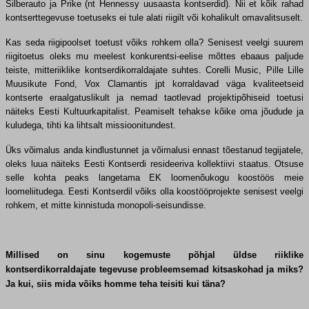
Silberauto ja Prike (nt Hennessy uusaasta kontserdid). Nii et kõik rahad
kontserttegevuse toetuseks ei tule alati riigilt või kohalikult omavalitsuselt.
Kas seda riigipoolset toetust võiks rohkem olla? Senisest veelgi suurem
riigitoetus oleks mu meelest konkurentsi-eelise mõttes ebaaus paljude
teiste, mitteriiklike kontserdikorraldajate suhtes. Corelli Music, Pille Lille
Muusikute Fond, Vox Clamantis jpt korraldavad väga kvaliteetseid
kontserte eraalgatuslikult ja nemad taotlevad projektipõhiseid toetusi
näiteks Eesti Kultuurkapitalist. Peamiselt tehakse kõike oma jõudude ja
kuludega, tihti ka lihtsalt missioonitundest.
Üks võimalus anda kindlustunnet ja võimalusi ennast tõestanud tegijatele,
oleks luua näiteks Eesti Kontserdi resideeriva kollektiivi staatus. Otsuse
selle kohta peaks langetama EK loomenõukogu koostöös meie
loomeliitudega. Eesti Kontserdil võiks olla koostööprojekte senisest veelgi
rohkem, et mitte kinnistuda monopoli-seisundisse.
Millised on sinu kogemuste põhjal üldse riiklike
kontserdikorraldajate tegevuse probleemsemad kitsaskohad ja miks?
Ja kui, siis mida võiks homme teha teisiti kui täna?