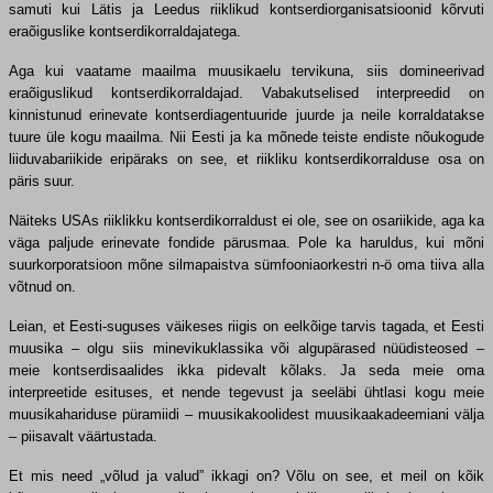
samuti kui Lätis ja Leedus riiklikud kontserdiorganisatsioonid kõrvuti
eraõiguslike kontserdikorraldajatega.
Aga kui vaatame maailma muusikaelu tervikuna, siis domineerivad
eraõiguslikud kontserdikorraldajad. Vabakutselised interpreedid on
kinnistunud erinevate kontserdiagentuuride juurde ja neile korraldatakse
tuure üle kogu maailma. Nii Eesti ja ka mõnede teiste endiste nõukogude
liiduvabariikide eripäraks on see, et riikliku kontserdikorralduse osa on
päris suur.
Näiteks USAs riiklikku kontserdikorraldust ei ole, see on osariikide, aga ka
väga paljude erinevate fondide pärusmaa. Pole ka haruldus, kui mõni
suurkorporatsioon mõne silmapaistva sümfooniaorkestri n-ö oma tiiva alla
võtnud on.
Leian, et Eesti-suguses väikeses riigis on eelkõige tarvis tagada, et Eesti
muusika – olgu siis minevikuklassika või algupärased nüüdisteosed –
meie kontserdisaalides ikka pidevalt kõlaks. Ja seda meie oma
interpreetide esituses, et nende tegevust ja seeläbi ühtlasi kogu meie
muusikahariduse püramiidi – muusikakoolidest muusikaakadeemiani välja
– piisavalt väärtustada.
Et mis need „võlud ja valud” ikkagi on? Võlu on see, et meil on kõik