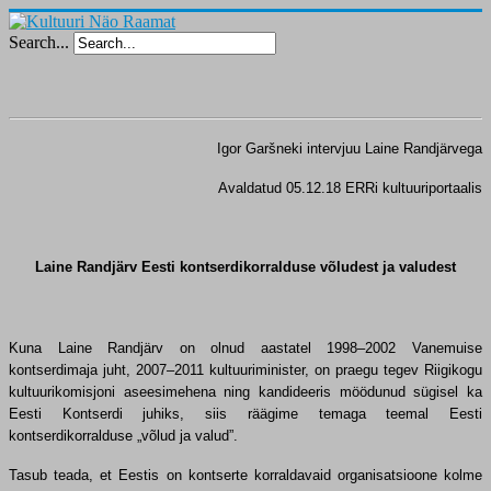
Search...
Igor Garšneki intervjuu Laine Randjärvega
Avaldatud 05.12.18 ERRi kultuuriportaalis
Laine Randjärv Eesti kontserdikorralduse võludest ja valudest
Kuna Laine Randjärv on olnud aastatel 1998–2002 Vanemuise
kontserdimaja juht, 2007–2011 kultuuriminister, on praegu tegev Riigikogu
kultuurikomisjoni aseesimehena ning kandideeris möödunud sügisel ka
Eesti Kontserdi juhiks, siis räägime temaga teemal Eesti
kontserdikorralduse „võlud ja valud”.
Tasub teada, et Eestis on kontserte korraldavaid organisatsioone kolme