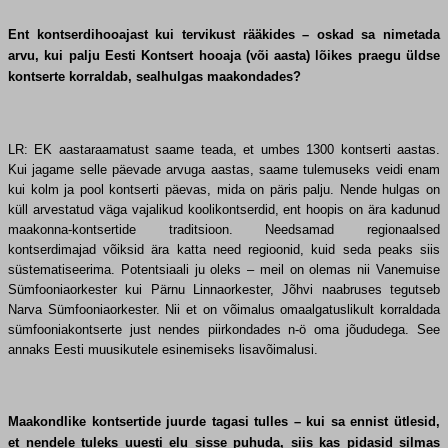
Ent kontserdihooajast kui tervikust rääkides – oskad sa nimetada
arvu, kui palju Eesti Kontsert hooaja (või aasta) lõikes praegu üldse
kontserte korraldab, sealhulgas maakondades?
LR: EK aastaraamatust saame teada, et umbes 1300 kontserti aastas.
Kui jagame selle päevade arvuga aastas, saame tulemuseks veidi enam
kui kolm ja pool kontserti päevas, mida on päris palju. Nende hulgas on
küll arvestatud väga vajalikud koolikontserdid, ent hoopis on ära kadunud
maakonna-kontsertide traditsioon. Needsamad regionaalsed
kontserdimajad võiksid ära katta need regioonid, kuid seda peaks siis
süstematiseerima. Potentsiaali ju oleks – meil on olemas nii Vanemuise
Sümfooniaorkester kui Pärnu Linnaorkester, Jõhvi naabruses tegutseb
Narva Sümfooniaorkester. Nii et on võimalus omaalgatuslikult korraldada
sümfooniakontserte just nendes piirkondades n-ö oma jõududega. See
annaks Eesti muusikutele esinemiseks lisavõimalusi.
Maakondlike kontsertide juurde tagasi tulles – kui sa ennist ütlesid,
et nendele tuleks uuesti elu sisse puhuda, siis kas pidasid silmas