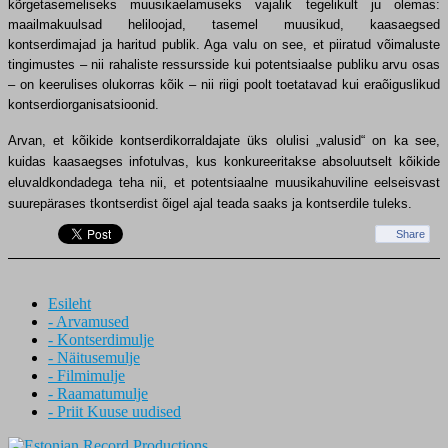
kõrgetasemeliseks muusikaelamuseks vajalik tegelikult ju olemas:
maailmakuulsad heliloojad, tasemel muusikud, kaasaegsed
kontserdimajad ja haritud publik. Aga valu on see, et piiratud võimaluste
tingimustes – nii rahaliste ressursside kui potentsiaalse publiku arvu osas
– on keerulises olukorras kõik – nii riigi poolt toetatavad kui eraõiguslikud
kontserdiorganisatsioonid.
Arvan, et kõikide kontserdikorraldajate üks olulisi „valusid“ on ka see,
kuidas kaasaegses infotulvas, kus konkureeritakse absoluutselt kõikide
eluvaldkondadega teha nii, et potentsiaalne muusikahuviline eelseisvast
suurepärases tkontserdist õigel ajal teada saaks ja kontserdile tuleks.
Share
Esileht
- Arvamused
- Kontserdimulje
- Näitusemulje
- Filmimulje
- Raamatumulje
- Priit Kuuse uudised