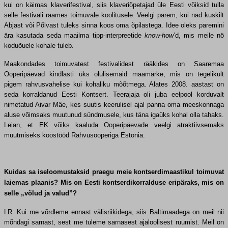
kui on käimas klaverifestival, siis klaveriõpetajad üle Eesti võiksid tulla
selle festivali raames toimuvale koolitusele. Veelgi parem, kui nad kuskilt
Abjast või Põlvast tuleks sinna koos oma õpilastega. Idee oleks paremini
ära kasutada seda maailma tipp-interpreetide
know-how
’d, mis meile nö
koduõuele kohale tuleb.
Maakondades toimuvatest festivalidest rääkides on Saaremaa
Ooperipäevad kindlasti üks olulisemaid maamärke, mis on tegelikult
pigem rahvusvahelise kui kohaliku mõõtmega. Alates 2008. aastast on
seda korraldanud Eesti Kontsert. Teerajaja oli juba eelpool korduvalt
nimetatud Aivar Mäe, kes suutis keerulisel ajal panna oma meeskonnaga
aluse võimsaks muutunud sündmusele, kus täna igaüks kohal olla tahaks.
Leian, et EK võiks kaaluda Ooperipäevade veelgi atraktiivsemaks
muutmiseks koostööd Rahvusooperiga Estonia.
Kuidas sa iseloomustaksid praegu meie kontserdimaastikul toimuvat
laiemas plaanis? Mis on Eesti kontserdikorralduse eripäraks, mis on
selle „võlud ja valud”?
LR: Kui me võrdleme ennast välisriikidega, siis Baltimaadega on meil nii
mõndagi sarnast, sest me tuleme sarnasest ajaloolisest ruumist. Meil on