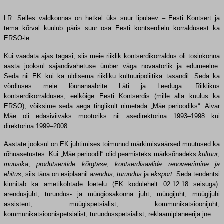
LR: Selles valdkonnas on hetkel üks suur lipulaev – Eesti Kontsert ja
tema kõrval kuulub päris suur osa Eesti kontserdielu korraldusest ka
ERSO-le.
Kui vaadata ajas tagasi, siis meie riiklik kontserdikorraldus oli tosinkonna
aasta jooksul sajandivahetuse ümber väga novaatorlik ja edumeelne.
Seda nii EK kui ka üldisema riikliku kultuuripoliitika tasandil. Seda ka
võrdluses meie lõunanaabrite Läti ja Leeduga. Riiklikus
kontserdikorralduses, eelkõige Eesti Kontserdis (mille alla kuulus ka
ERSO), võiksime seda aega tinglikult nimetada „Mäe perioodiks“. Aivar
Mäe oli edasiviivaks mootoriks nii asedirektorina 1993–1998 kui
direktorina 1999–2008.
Aastate jooksul on EK juhtimises toimunud märkimisväärsed muutused ka
rõhuasetustes. Kui „Mäe perioodil“ olid peamisteks märksõnadeks
kultuur
,
muusika
,
produtsentide kõrgtase
,
kontserdisaalide renoveerimine ja
ehitus
, siis täna on esiplaanil
arendus
,
turundus
ja
eksport
. Seda tendentsi
kinnitab ka ametikohtade loetelu (EK kodulehelt 02.12.18 seisuga):
arendusjuht, turundus- ja müügiosakonna juht, müügijuht, müügijuhi
assistent, müügispetsialist, kommunikatsioonijuht,
kommunikatsioonispetsialist, turundusspetsialist, reklaamiplaneerija jne.