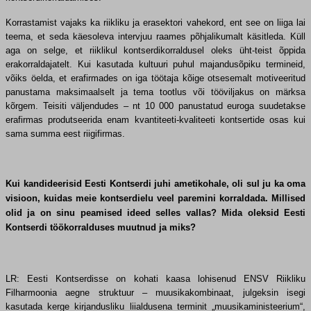
Korrastamist vajaks ka riikliku ja erasektori vahekord, ent see on liiga lai
teema, et seda käesoleva intervjuu raames põhjalikumalt käsitleda. Küll
aga on selge, et riiklikul kontserdikorraldusel oleks üht-teist õppida
erakorraldajatelt. Kui kasutada kultuuri puhul majandusõpiku termineid,
võiks öelda, et erafirmades on iga töötaja kõige otsesemalt motiveeritud
panustama maksimaalselt ja tema tootlus või tööviljakus on märksa
kõrgem. Teisiti väljendudes – nt 10 000 panustatud euroga suudetakse
erafirmas produtseerida enam kvantiteeti-kvaliteeti kontsertide osas kui
sama summa eest riigifirmas.
Kui kandideerisid Eesti Kontserdi juhi ametikohale, oli sul ju ka oma
visioon, kuidas meie kontserdielu veel paremini korraldada. Millised
olid ja on sinu peamised ideed selles vallas? Mida oleksid Eesti
Kontserdi töökorralduses muutnud ja miks?
LR: Eesti Kontserdisse on kohati kaasa lohisenud ENSV Riikliku
Filharmoonia aegne struktuur – muusikakombinaat, julgeksin isegi
kasutada kerge kirjandusliku liialdusena terminit „muusikaministeerium“,