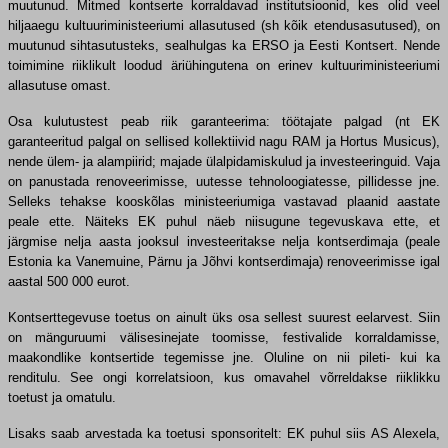
muutunud. Mitmed kontserte korraldavad institutsioonid, kes olid veel
hiljaaegu kultuuriministeeriumi allasutused (sh kõik etendusasutused), on
muutunud sihtasutusteks, sealhulgas ka ERSO ja Eesti Kontsert. Nende
toimimine riiklikult loodud äriühingutena on erinev kultuuriministeeriumi
allasutuse omast.
Osa kulutustest peab riik garanteerima: töötajate palgad (nt EK
garanteeritud palgal on sellised kollektiivid nagu RAM ja Hortus Musicus),
nende ülem- ja alampiirid; majade ülalpidamiskulud ja investeeringuid. Vaja
on panustada renoveerimisse, uutesse tehnoloogiatesse, pillidesse jne.
Selleks tehakse kooskõlas ministeeriumiga vastavad plaanid aastate
peale ette. Näiteks EK puhul näeb niisugune tegevuskava ette, et
järgmise nelja aasta jooksul investeeritakse nelja kontserdimaja (peale
Estonia ka Vanemuine, Pärnu ja Jõhvi kontserdimaja) renoveerimisse igal
aastal 500 000 eurot.
Kontserttegevuse toetus on ainult üks osa sellest suurest eelarvest. Siin
on mänguruumi välisesinejate toomisse, festivalide korraldamisse,
maakondlike kontsertide tegemisse jne. Oluline on nii pileti- kui ka
renditulu. See ongi korrelatsioon, kus omavahel võrreldakse riiklikku
toetust ja omatulu.
Lisaks saab arvestada ka toetusi sponsoritelt: EK puhul siis AS Alexela,