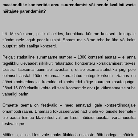
maakondlike kontsertide arvu suurendamist või nende kvalitatiivsete
näitajate parandamist?
LR: Me võiksime, piltlikult öeldes, korraldada kümme kontserti, kus igale
sündmusele jagub paar kuulajat. Samas me võime teha ka ühe või kaks
puupüsti täis saaliga kontserti.
Pelgalt statistiline summaarne number – 1300 kontserti aastas – ei anna
tegelikku ülevaadet riiklikult rahastatud kontsertelu korraldamisest terves
Eestis. Täpsemal uurimisel avastasin, et sellesama statistika järgi pole
eelmisel aastal Lääne-Virumaal korraldatud ühtegi kontserti. Samas on
Jõhvi kontserdimajas korraldatud kontserdid kõige suurema kasuteguriga:
Jõhvi 15 000 elaniku kohta oli seal kontsertide arvu ja külastatavuse suhe
vabariigi parim!
Omaette teema on festivalid – need annavad igale kontserdihooajale
omamoodi raami. Enamasti fokusseeruvad nad ühele või teisele teemale -
üle aasta toimub klaverifestival, on Eesti nüüdismuusika, vanamuusika
festivale jne.
Mõtlesin, et neid festivale saaks ühildada erialaste töötubadega – näiteks