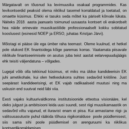
Märgatavalt on tõusnud ka levimuusika osakaal programmides. Kas
levikontserdid peaksid olema riiklikul tasemel korraldatud ja toetatud, on
omaette küsimus. Ehkki ei tasuks seda mõtet ka päriselt kõrvale lükata.
Näiteks 2018. aasta jaanuaris toimunud uusaasta kontsert oli erakordselt
hea näide erinevate muusikastiilide professionaalselt kokku sobitatud
kooslusest (esinesid NOEP ja ERSO, juhatas Kristjan Järvi).
Mõistagi ei pääse üle ega ümber raha teemast. Oleme kuulnud, et hetkel
pole olukord EK finantsidega kõige paremas korras. Vaatamata piisavale
riiklikule finantseerimisele on asutus juba teist aastat eelarvepuudujäägis
ehk teisiti väljendatuna – võlgades.
Lugejal võib olla tekkinud küsimus, et miks ma üldse kandideerisin EK
juhi ametikohale, kui olen hetkeolukorra suhtes sedavõrd kriitiline. Just
seepärast kandideerisingi, et EK vajab radikaalseid muutusi ning ma
uskusin end suutvat neid läbi viia.
Eesti vajaks kultuurivaldkonna institutsioonide etteotsa visionääre, kel
oleks julgust ja ambitsiooni leida uusi suundi, sest riigi muusikamaastik on
sedavõrd viltu vajunud, et iluravist enam ei piisa. Kui armastame riigi- ja
valitsusasutuste puhul rääkida tõhusa riigikorralduse poole püüdlemisest,
siis sama sihi poole püüdlemisel on arenguruumi ka riiklikus
kontserdikorraldamises.