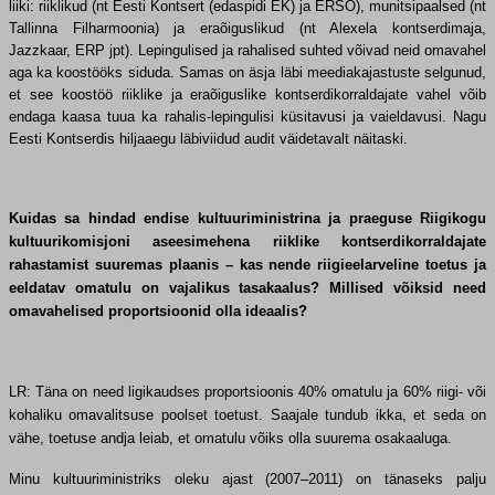
liiki: riiklikud (nt Eesti Kontsert (edaspidi EK) ja ERSO), munitsipaalsed (nt
Tallinna Filharmoonia) ja eraõiguslikud (nt Alexela kontserdimaja,
Jazzkaar, ERP jpt). Lepingulised ja rahalised suhted võivad neid omavahel
aga ka koostööks siduda. Samas on äsja läbi meediakajastuste selgunud,
et see koostöö riiklike ja eraõiguslike kontserdikorraldajate vahel võib
endaga kaasa tuua ka rahalis-lepingulisi küsitavusi ja vaieldavusi. Nagu
Eesti Kontserdis hiljaaegu läbiviidud audit väidetavalt näitaski.
Kuidas sa hindad endise kultuuriministrina ja praeguse Riigikogu
kultuurikomisjoni aseesimehena riiklike kontserdikorraldajate
rahastamist suuremas plaanis – kas nende riigieelarveline toetus ja
eeldatav omatulu on vajalikus tasakaalus? Millised võiksid need
omavahelised proportsioonid olla ideaalis?
LR: Täna on need ligikaudses proportsioonis 40% omatulu ja 60% riigi- või
kohaliku omavalitsuse poolset toetust. Saajale tundub ikka, et seda on
vähe, toetuse andja leiab, et omatulu võiks olla suurema osakaaluga.
Minu kultuuriministriks oleku ajast (2007–2011) on tänaseks palju